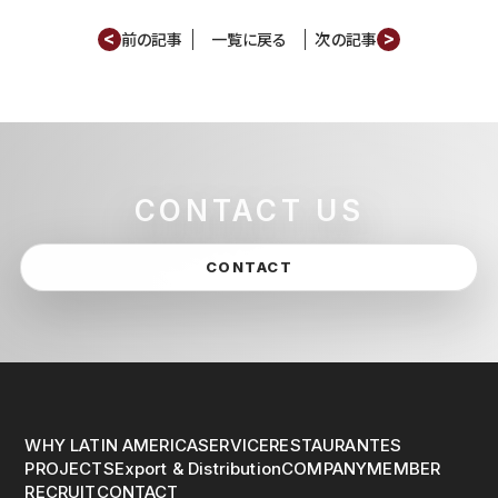
<
>
前の記事
一覧に戻る
次の記事
CONTACT US
CONTACT
WHY LATIN AMERICA
SERVICE
RESTAURANTES
PROJECTS
Export & Distribution
COMPANY
MEMBER
RECRUIT
CONTACT