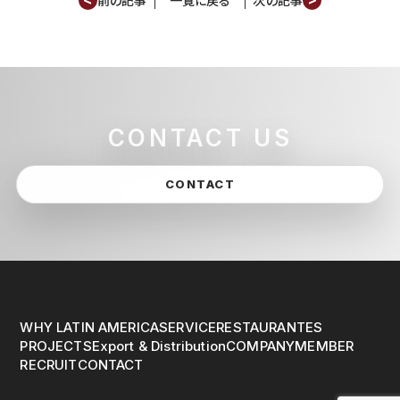
前の記事
一覧に戻る
次の記事
CONTACT US
CONTACT
WHY LATIN AMERICA
SERVICE
RESTAURANTES
PROJECTS
Export & Distribution
COMPANY
MEMBER
RECRUIT
CONTACT