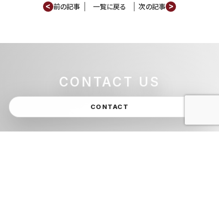
<
>
前の記事
一覧に戻る
次の記事
CONTACT US
CONTACT
WHY LATIN AMERICA
SERVICE
RESTAURANTES
PROJECTS
Export & Distribution
COMPANY
MEMBER
RECRUIT
CONTACT