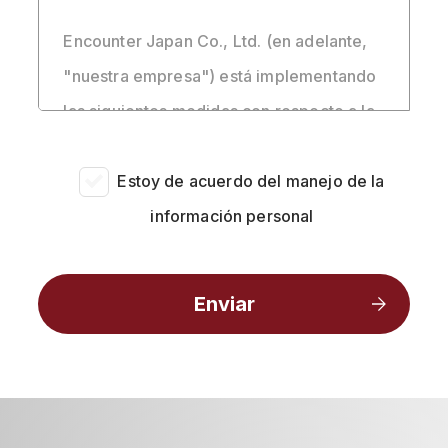
Encounter Japan Co., Ltd. (en adelante,
"nuestra empresa") está implementando
las siguientes medidas con respecto a la
protección de la información personal,
como el nombre, la dirección de correo
Estoy de acuerdo del manejo de la
electrónico, el número de teléfono y el
información personal
contenido de las consultas de los
usuarios de este sitio (https://encounter-
japan.com).
◆ 1. Nuestra empresa cumplirá con las
leyes y regulaciones con respecto a la