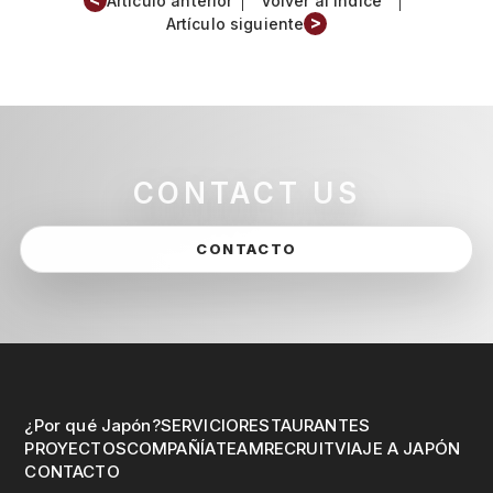
Artículo anterior
Volver al índice
>
Artículo siguiente
CONTACT US
CONTACTO
¿Por qué Japón?
SERVICIO
RESTAURANTES
PROYECTOS
COMPAÑÍA
TEAM
RECRUIT
VIAJE A JAPÓN
CONTACTO