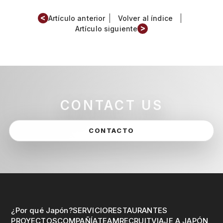
<
Artículo anterior
Volver al índice
>
Artículo siguiente
CONTACT US
CONTACTO
¿Por qué Japón?
SERVICIO
RESTAURANTES
PROYECTOS
COMPAÑÍA
TEAM
RECRUIT
VIAJE A JAPÓN