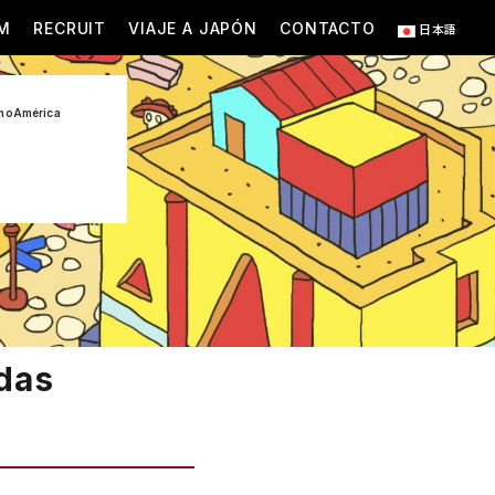
M
RECRUIT
VIAJE A JAPÓN
CONTACTO
日本語
tinoAmérica
ndas