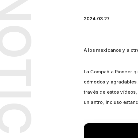
OTICIA
2024.03.27
A los mexicanos y a otro
La Compañía Pioneer que
cómodos y agradables. 
través de estos vídeos,
un antro, incluso estan