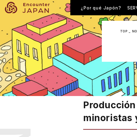
¿Por qué Japón?
SER
TOP
NO
Producción
minoristas 