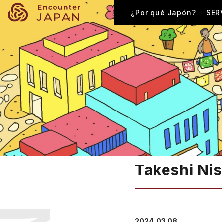
¿Por qué Japón?
SER
Takeshi Ni
2024.03.08