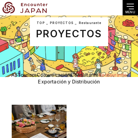
MENU
TOP
PROYECTOS
Restaurante
PROYECTOS
All
Tourism
Comunicación
Consultante
Restaurante
Exportación y Distribución
Restaurante